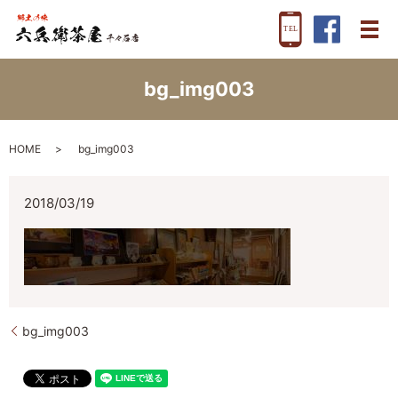
メ
bg_img003
HOME
bg_img003
2018/03/19
bg_img003