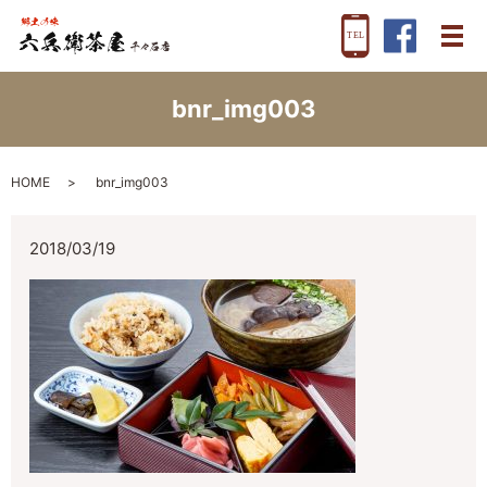
メ
bnr_img003
HOME
bnr_img003
2018/03/19